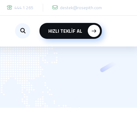
444 1 265
destek@rosepith.com
HIZLI TEKLİF AL