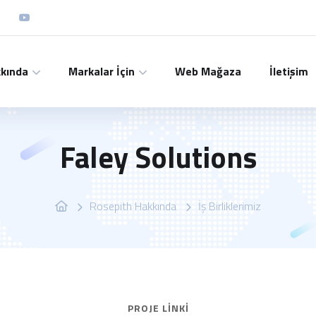
kkında
Markalar İçin
Web Mağaza
İletişim
Faley Solutions
Rosepith Hakkında
İş Birliklerimiz
PROJE LINKI