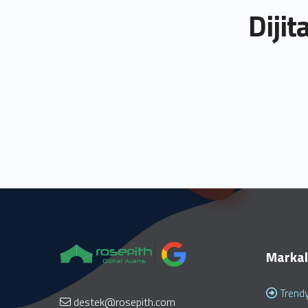
Dijit
Markal
Trendy
destek@rosepith.com