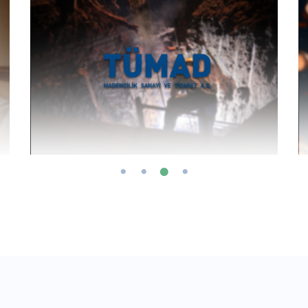
Swiss in Mersin
Tü
Dijital Danışmanlıklar
Diji