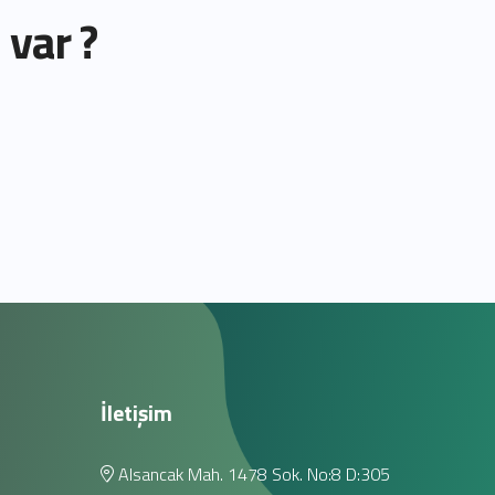
 var ?
İletişim
Alsancak Mah. 1478 Sok. No:8 D:305