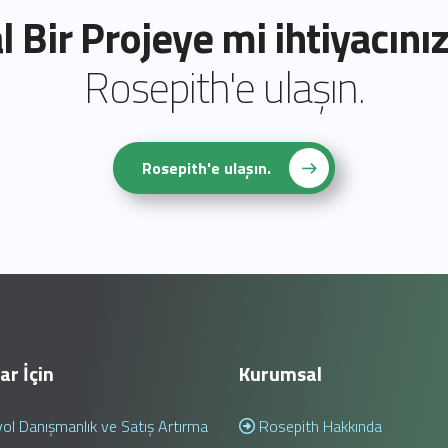
al Bir Projeye mi ihtiyacınız
Rosepith'e ulaşın.
Rosepith'e ulaşın.
ar İçin
Kurumsal
ol Danışmanlık ve Satış Artırma
Rosepith Hakkında