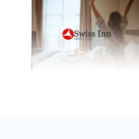
Contınent Worldwide
Yazılım, Dijital Danışmanlıklar